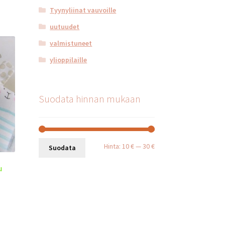
Tyynyliinat vauvoille
uutuudet
valmistuneet
ylioppilaille
Suodata hinnan mukaan
Minimihinta
Maksimihinta
Hinta:
10 €
—
30 €
Suodata
u