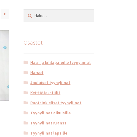
Haku:
Osastot
Hää- ja kihlapareille tyynyliinat
Harsot
Jouluiset tyynyliinat
Keittiötekstiilit
Ruotsinkieliset tyynyliinat
Tyynyliinat aikuisille
Tyynyliinat Kranssi
Tyynyliinat lapsille