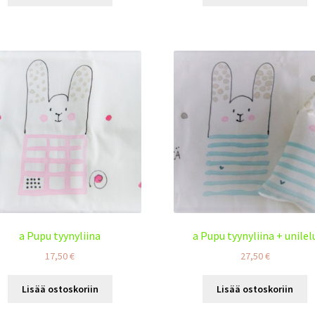
a Pupu tyynyliina
a Pupu tyynyliina + unilel
17,50
€
27,50
€
Lisää ostoskoriin
Lisää ostoskoriin