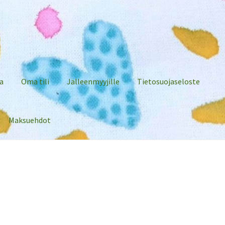
a
Oma tili
Jälleenmyyjille
Tietosuojaseloste
Maksuehdot