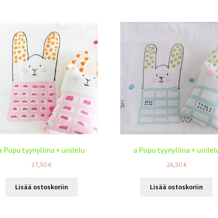
a Pupu tyynyliina + unilelu
a Pupu tyynyliina + unilel
27,50
€
26,50
€
Lisää ostoskoriin
Lisää ostoskoriin