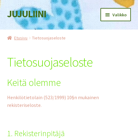
JUJULIINI
Siirry
Siirry
Valikko
navigointiin
sisältöön
Etusivu
Etusivu
Tietosuojaseloste
Kauppa
Tietosuojaseloste
Ostoskori
Kassa
Keitä olemme
Oma tili
Henkilötietolain (523/1999) 10§n mukainen
rekisteriseloste.
Jälleenmyyjille
Tietosuojaseloste
1. Rekisterinpitäjä