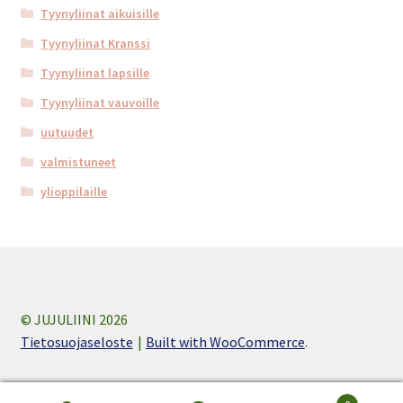
Tyynyliinat aikuisille
Tyynyliinat Kranssi
Tyynyliinat lapsille
Tyynyliinat vauvoille
uutuudet
valmistuneet
ylioppilaille
© JUJULIINI 2026
Tietosuojaseloste
Built with WooCommerce
.