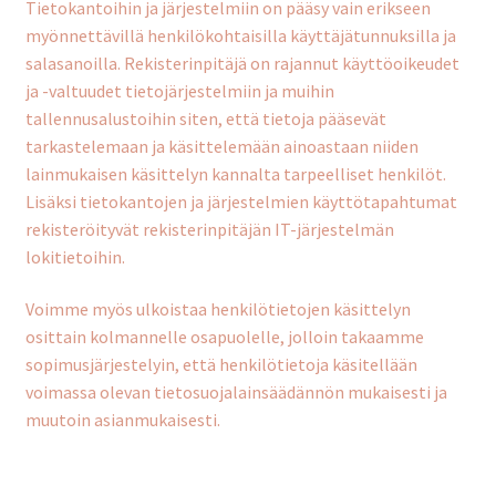
Tietokantoihin ja järjestelmiin on pääsy vain erikseen
myönnettävillä henkilökohtaisilla käyttäjätunnuksilla ja
salasanoilla. Rekisterinpitäjä on rajannut käyttöoikeudet
ja -valtuudet tietojärjestelmiin ja muihin
tallennusalustoihin siten, että tietoja pääsevät
tarkastelemaan ja käsittelemään ainoastaan niiden
lainmukaisen käsittelyn kannalta tarpeelliset henkilöt.
Lisäksi tietokantojen ja järjestelmien käyttötapahtumat
rekisteröityvät rekisterinpitäjän IT-järjestelmän
lokitietoihin.
Voimme myös ulkoistaa henkilötietojen käsittelyn
osittain kolmannelle osapuolelle, jolloin takaamme
sopimusjärjestelyin, että henkilötietoja käsitellään
voimassa olevan tietosuojalainsäädännön mukaisesti ja
muutoin asianmukaisesti.