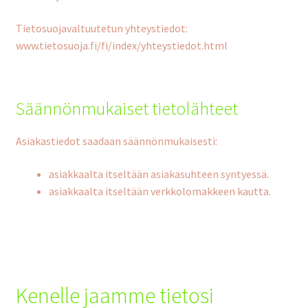
Tietosuojavaltuutetun yhteystiedot:
www.tietosuoja.fi/fi/index/yhteystiedot.html
Säännönmukaiset tietolähteet
Asiakastiedot saadaan säännönmukaisesti:
asiakkaalta itseltään asiakasuhteen syntyessä.
asiakkaalta itseltään verkkolomakkeen kautta.
Kenelle jaamme tietosi