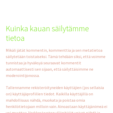
Kuinka kauan säilytämme
tietoa
Mikäli jätät kommentin, kommenttia ja sen metatietoa
säilytetään toistaiseksi. Tämä tehdään siksi, että voimme
tunnistaa ja hyväksyä seuraavat kommentit
automaattisesti sen sijaan, että säilyttäisimme ne
moderointijonossa.
Tallennamme rekisteröityneiden käyttäjien (jos sellaisia
on) käyttäjäprofiilien tiedot. Kaikilla käyttäjillä on
mahdollisuus nähdä, muokata ja poistaa omia
henkilötietojaan milloin vain. Ainoastaan käyttäjänimeä ei
voi muuttaa. Verkkosivuston ylläpitäjät voivat nähdä ja