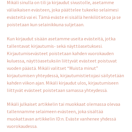
Mikäli sinulla on tili ja kirjaudut sivustolle, asetamme
väliaikaisen evästeen, joka päättelee tukeeko selaimesi
evästeitä vai ei. Tämä eväste ei sisällä henkilötietoa ja se
poistetaan kun selainikkuna suljetaan.
Kun kirjaudut sisään asetamme useita evästeitä, jotka
tallentavat kirjautumis- sekä näyttöasetuksesi.
Kirjautumisevästeet poistetaan kahden vuorokauden
kuluessa, näyttöasetuksiin liittyvät evästeet poistuvat
vuoden päästä. Mikäli valitset “Muista minut”
kirjautumisen yhteydessä, kirjautumistietojasi säilytetään
kahden viikon ajan. Mikäli kirjaudut ulos, kirjautumiseen
liittyvät evästeet poistetaan samassa yhteydessä.
Mikäli julkaiset artikkelin tai muokkaat olemassa olevaa
tallennamme selaimeen evästeen, joka sisältää
muokattavan artikkelin ID:n. Eväste vanhenee yhdessä
vuorokaudessa.