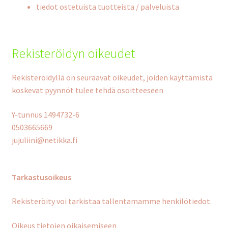
tiedot ostetuista tuotteista / palveluista
Rekisteröidyn oikeudet
Rekisteröidyllä on seuraavat oikeudet, joiden käyttämistä
koskevat pyynnöt tulee tehdä osoitteeseen
Y-tunnus 1494732-6
0503665669
jujuliini@netikka.fi
Tarkastusoikeus
Rekisteröity voi tarkistaa tallentamamme henkilötiedot.
Oikeus tietojen oikaisemiseen