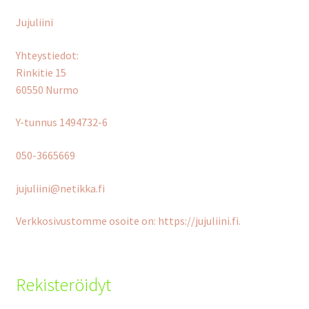
Tilaus- ja toimitusehdot
Jujuliini
Yhteystiedot
Yhteystiedot:
Rinkitie 15
Maksuehdot
60550 Nurmo
Y-tunnus 1494732-6
050-3665669
jujuliini@netikka.fi
Verkkosivustomme osoite on: https://jujuliini.fi.
Rekisteröidyt