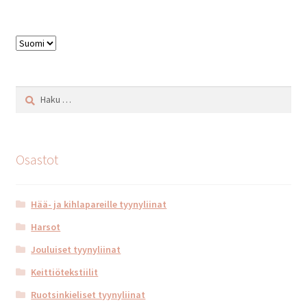
Valitse
kieli
Haku:
Osastot
Hää- ja kihlapareille tyynyliinat
Harsot
Jouluiset tyynyliinat
Keittiötekstiilit
Ruotsinkieliset tyynyliinat