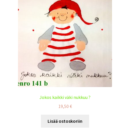
Tilaus- ja toimitusehdot
Yhteystiedot
Maksuehdot
Jokos kaikki väki nukkuu ?
19,50
€
Lisää ostoskoriin