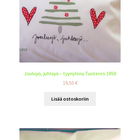
Jouluyö, juhlayö – tyynyliina Tuotenro 1950
19,50
€
Lisää ostoskoriin