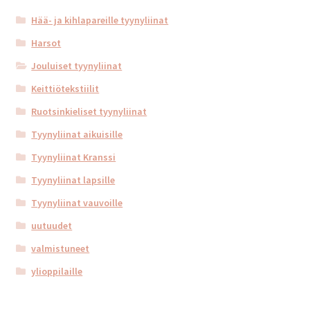
Hää- ja kihlapareille tyynyliinat
Harsot
Jouluiset tyynyliinat
Keittiötekstiilit
Ruotsinkieliset tyynyliinat
Tyynyliinat aikuisille
Tyynyliinat Kranssi
Tyynyliinat lapsille
Tyynyliinat vauvoille
uutuudet
valmistuneet
ylioppilaille