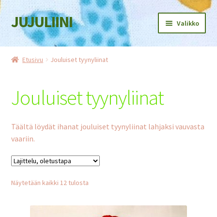
JUJULIINI
Siirry
Siirry
Valikko
navigointiin
sisältöön
Etusivu
Etusivu
Jouluiset tyynyliinat
Kauppa
Jouluiset tyynyliinat
Ostoskori
Kassa
Täältä löydät ihanat jouluiset tyynyliinat lahjaksi vauvasta
vaariin.
Oma tili
Jälleenmyyjille
Näytetään kaikki 12 tulosta
Tietosuojaseloste