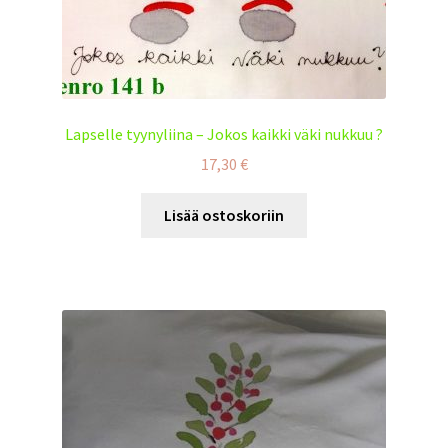
Lapselle tyynyliina – Jokos kaikki väki nukkuu ?
17,30
€
Lisää ostoskoriin