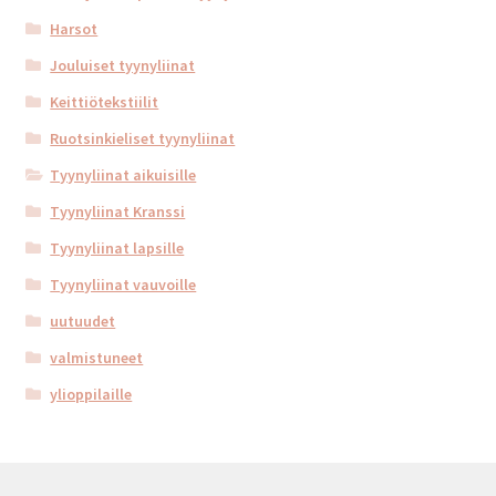
Harsot
Jouluiset tyynyliinat
Keittiötekstiilit
Ruotsinkieliset tyynyliinat
Tyynyliinat aikuisille
Tyynyliinat Kranssi
Tyynyliinat lapsille
Tyynyliinat vauvoille
uutuudet
valmistuneet
ylioppilaille