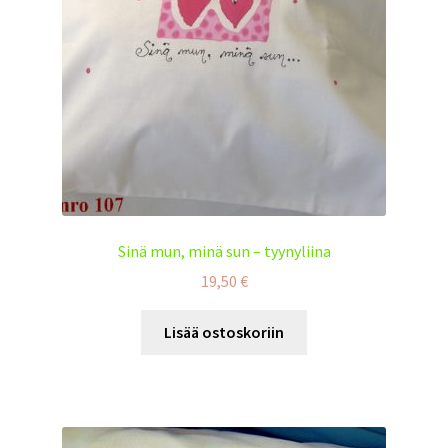
Sinä mun, minä sun – tyynyliina
19,50
€
Lisää ostoskoriin