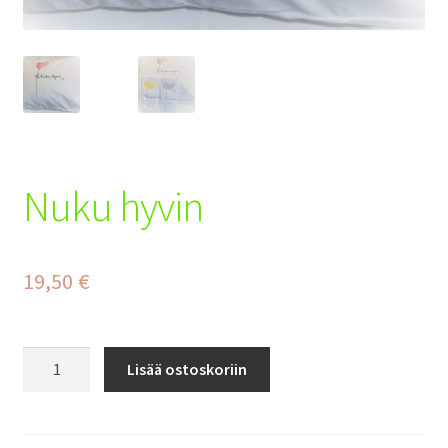
Tilaus- ja toimitusehdot
Yhteystiedot
Maksuehdot
Nuku hyvin
19,50
€
Nuku
Lisää ostoskoriin
hyvin
määrä