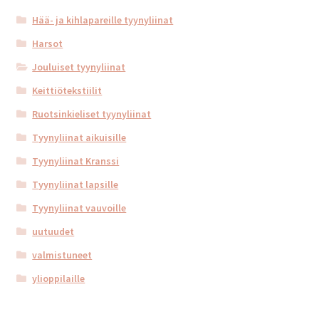
Hää- ja kihlapareille tyynyliinat
Harsot
Jouluiset tyynyliinat
Keittiötekstiilit
Ruotsinkieliset tyynyliinat
Tyynyliinat aikuisille
Tyynyliinat Kranssi
Tyynyliinat lapsille
Tyynyliinat vauvoille
uutuudet
valmistuneet
ylioppilaille