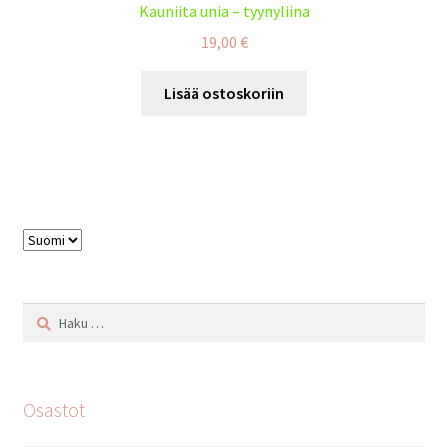
Kauniita unia – tyynyliina
19,00
€
Lisää ostoskoriin
Valitse
kieli
Haku:
Osastot