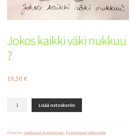
Tilaus- ja toimitusehdot
Yhteystiedot
Jokos kaikki väki nukkuu
Maksuehdot
?
19,50
€
Jokos
Lisää ostoskoriin
kaikki
väki
nukkuu
?
Osastot:
Jouluiset tyynyliinat
,
Tyynyliinat aikuisille