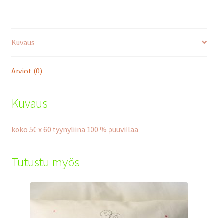
määrä
Kuvaus
Arviot (0)
Kuvaus
koko 50 x 60 tyynyliina 100 % puuvillaa
Tutustu myös