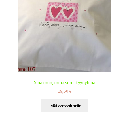
Sinä mun, minä sun – tyynyliina
19,50
€
Lisää ostoskoriin