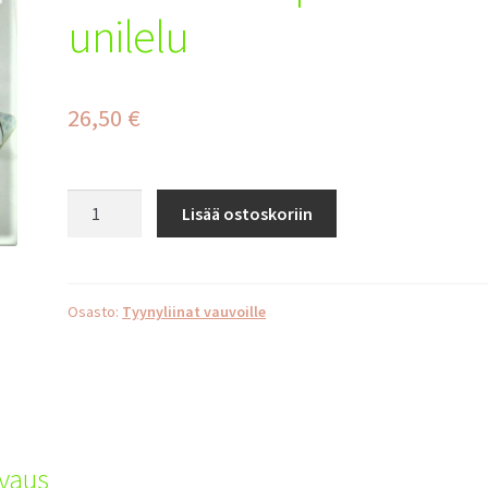
unilelu
26,50
€
Kissa
Lisää ostoskoriin
vaaleanpunainen
+
unilelu
määrä
Osasto:
Tyynyliinat vauvoille
vaus