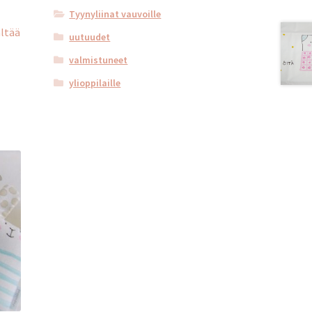
Tyynyliinat vauvoille
ältää
uutuudet
valmistuneet
ylioppilaille