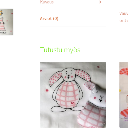
Kuvaus
Vauv
Arviot (0)
onte
Tutustu myös