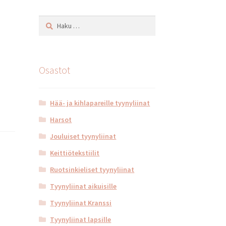
Haku:
Osastot
Hää- ja kihlapareille tyynyliinat
Harsot
Jouluiset tyynyliinat
Keittiötekstiilit
Ruotsinkieliset tyynyliinat
Tyynyliinat aikuisille
Tyynyliinat Kranssi
Tyynyliinat lapsille