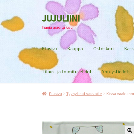
JUJULIINI
Siirry
Siirry
navigointiin
sisältöön
Ihania asioita kotiin
Etusivu
Kauppa
Ostoskori
Kass
Tilaus- ja toimitusehdot
Yhteystiedot
Etusivu
Tyynyliinat vauvoille
Kissa vaaleanpu