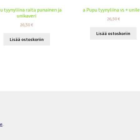
u tyynyliina raita punainen ja
a Pupu tyynyliina vs + unile
unikaveri
26,50
€
26,50
€
Lisää ostoskoriin
Lisää ostoskoriin
ce
.