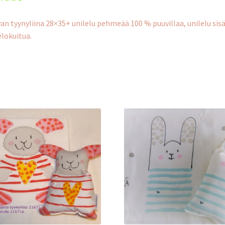
an tyynyliina 28×35+ unilelu pehmeää 100 % puuvillaa, unilelu sis
lokuitua.