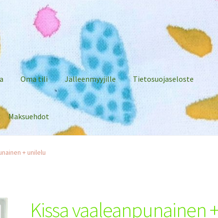
a
Oma tili
Jälleenmyyjille
Tietosuojaseloste
Maksuehdot
nainen + unilelu
Kissa vaaleanpunainen 