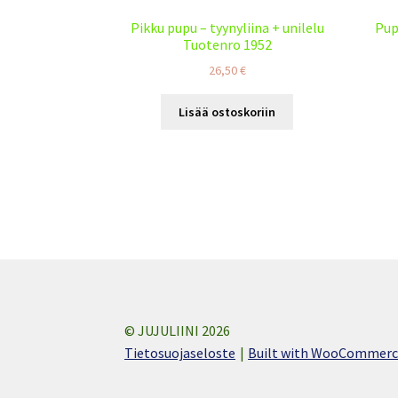
Pikku pupu – tyynyliina + unilelu
Pup
Tuotenro 1952
26,50
€
Lisää ostoskoriin
© JUJULIINI 2026
Tietosuojaseloste
Built with WooCommer