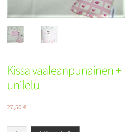
Tilaus- ja toimitusehdot
Yhteystiedot
Maksuehdot
Kissa vaaleanpunainen +
unilelu
27,50
€
Kissa