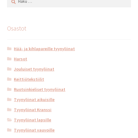
Osastot
Hää- ja kihlapareille tyynyliinat
Harsot
Jouluiset tyynyliinat
Keittiötekstiilit
Ruotsinkieliset tyynyliinat
Tyynyliinat aikuisille
Tyynyliinat Kranssi
Tyynyliinat lapsille
Tyynyliinat vauvoille