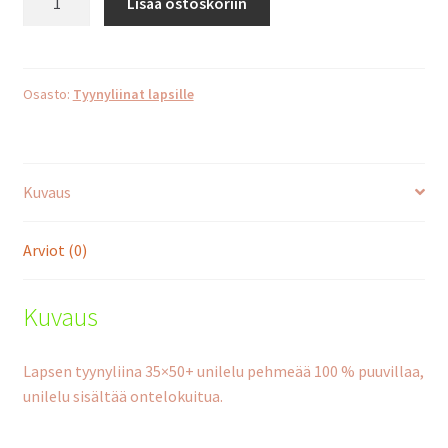
Lisää ostoskoriin
vaaleanpunainen
+
unilelu
määrä
Osasto:
Tyynyliinat lapsille
Kuvaus
Arviot (0)
Kuvaus
Lapsen tyynyliina 35×50+ unilelu pehmeää 100 % puuvillaa,
unilelu sisältää ontelokuitua.