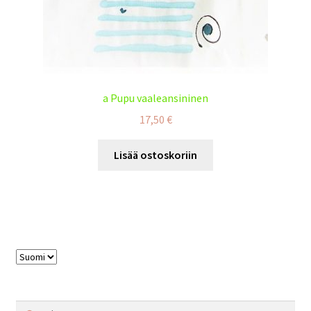
a Pupu vaaleansininen
17,50
€
Lisää ostoskoriin
Valitse
kieli
Haku: