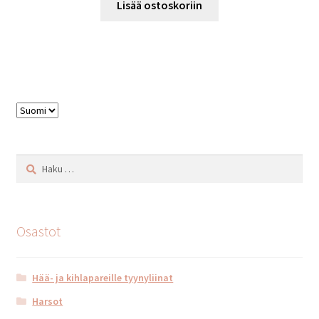
Lisää ostoskoriin
Valitse
kieli
Haku:
Osastot
Hää- ja kihlapareille tyynyliinat
Harsot