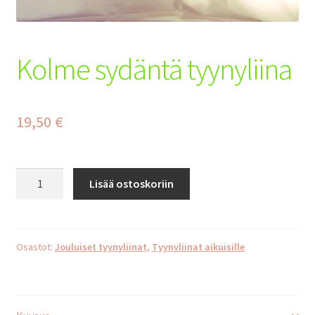
Tilaus- ja toimitusehdot
Yhteystiedot
Kolme sydäntä tyynyliina
Maksuehdot
19,50
€
Kolme
Lisää ostoskoriin
sydäntä
tyynyliina
määrä
Osastot:
Jouluiset tyynyliinat
,
Tyynyliinat aikuisille