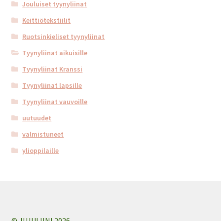
Jouluiset tyynyliinat
Keittiötekstiilit
Ruotsinkieliset tyynyliinat
Tyynyliinat aikuisille
Tyynyliinat Kranssi
Tyynyliinat lapsille
Tyynyliinat vauvoille
uutuudet
valmistuneet
ylioppilaille
© JUJULIINI 2026