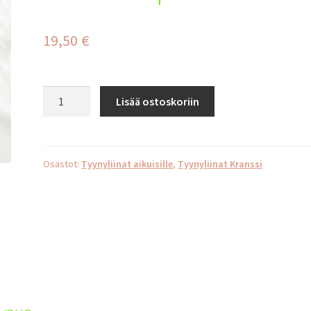
19,50
€
Onnellisia
Lisää ostoskoriin
päiviä
määrä
Osastot:
Tyynyliinat aikuisille
,
Tyynyliinat Kranssi