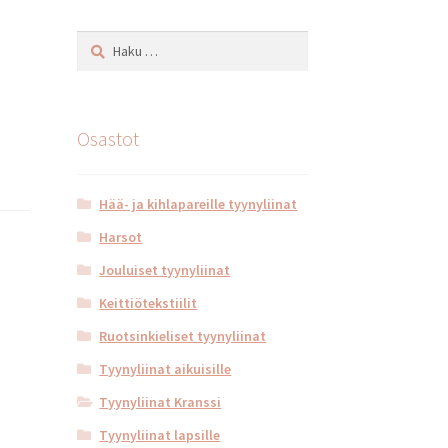
Haku:
Osastot
Hää- ja kihlapareille tyynyliinat
Harsot
Jouluiset tyynyliinat
Keittiötekstiilit
Ruotsinkieliset tyynyliinat
Tyynyliinat aikuisille
Tyynyliinat Kranssi
Tyynyliinat lapsille