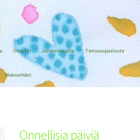
a
Oma tili
Jälleenmyyjille
Tietosuojaseloste
Maksuehdot
Onnellisia päiviä