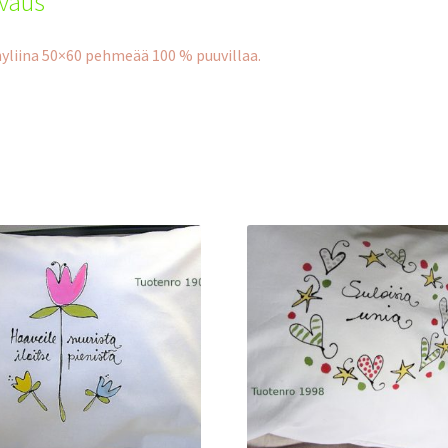
vaus
yliina 50×60 pehmeää 100 % puuvillaa.