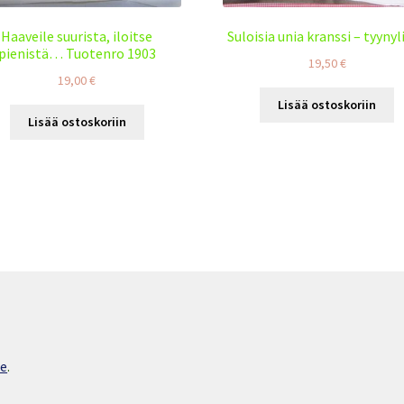
Haaveile suurista, iloitse
Suloisia unia kranssi – tyynyli
pienistä… Tuotenro 1903
19,50
€
19,00
€
Lisää ostoskoriin
Lisää ostoskoriin
ce
.