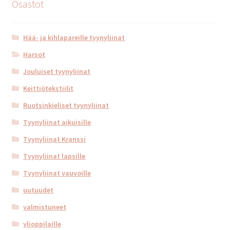
Osastot
Hää- ja kihlapareille tyynyliinat
Harsot
Jouluiset tyynyliinat
Keittiötekstiilit
Ruotsinkieliset tyynyliinat
Tyynyliinat aikuisille
Tyynyliinat Kranssi
Tyynyliinat lapsille
Tyynyliinat vauvoille
uutuudet
valmistuneet
ylioppilaille