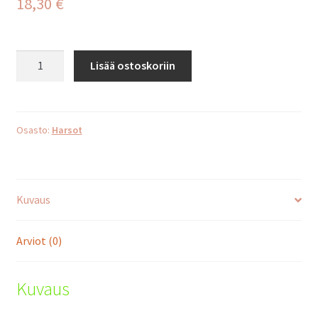
18,30
€
Pupuharso
Lisää ostoskoriin
vihreä
määrä
Osasto:
Harsot
Kuvaus
Arviot (0)
Kuvaus