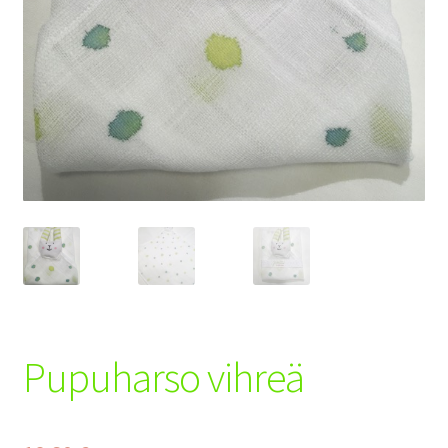
Tilaus- ja toimitusehdot
Yhteystiedot
Maksuehdot
Pupuharso vihreä