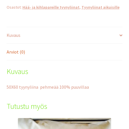
askeleen...
Osastot:
Hää- ja kihlapareille tyynyliinat
,
Tyynyliinat aikuisille
-
tyynyliina
määrä
Kuvaus
Arviot (0)
Kuvaus
50X60 tyynyliina pehmeää 100% puuvillaa
Tutustu myös