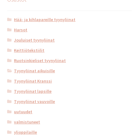
Hää- ja kihlapareille tyynyliinat
Harsot
Jouluiset tyynyliinat
Keittiötekstiilit
Ruotsinkieliset tyynyliinat
Tyynyliinat aikuisille
Tyynyliinat Kranssi
Tyynyliinat lapsille
Tyynyliinat vauvoille
uutuudet
valmistuneet
ylioppilaille