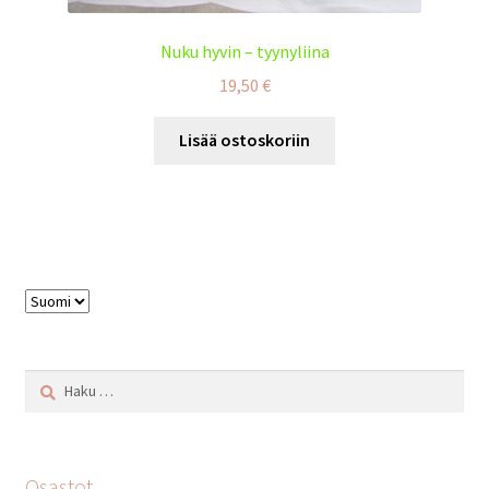
Nuku hyvin – tyynyliina
19,50
€
Lisää ostoskoriin
Valitse
kieli
Haku:
Osastot