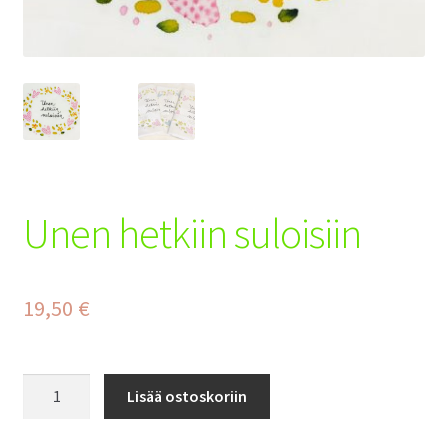
Tilaus- ja toimitusehdot
Yhteystiedot
Maksuehdot
Unen hetkiin suloisiin
19,50
€
Unen
Lisää ostoskoriin
hetkiin
suloisiin