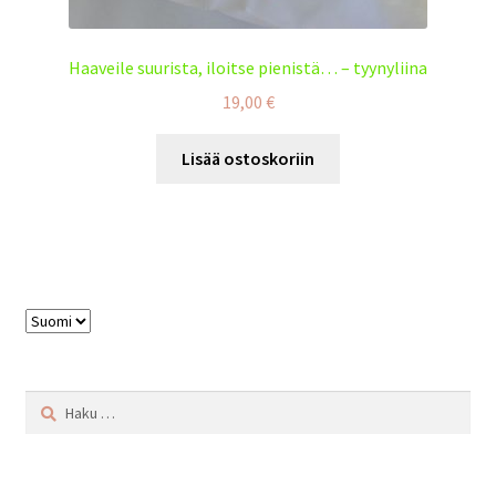
Haaveile suurista, iloitse pienistä… – tyynyliina
19,00
€
Lisää ostoskoriin
Valitse
kieli
Haku: