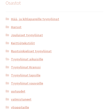
Osastot
Hää- ja kihlapareille tyynyliinat
Harsot
Jouluiset tyynyliinat
Keittiötekstiilit
Ruotsinkieliset tyynyliinat
Tyynyliinat aikuisille
Tyynyliinat Kranssi
Tyynyliinat lapsille
Tyynyliinat vauvoille
uutuudet
valmistuneet
ylioppilaille