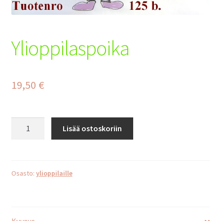
Tilaus- ja toimitusehdot
Yhteystiedot
Ylioppilaspoika
Maksuehdot
19,50
€
Ylioppilaspoika
Lisää ostoskoriin
määrä
Osasto:
ylioppilaille