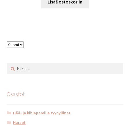
Lisää ostoskoriin
Valitse
kieli
Haku:
Osastot
Hää- ja kihlapareille tyynyliinat
Harsot