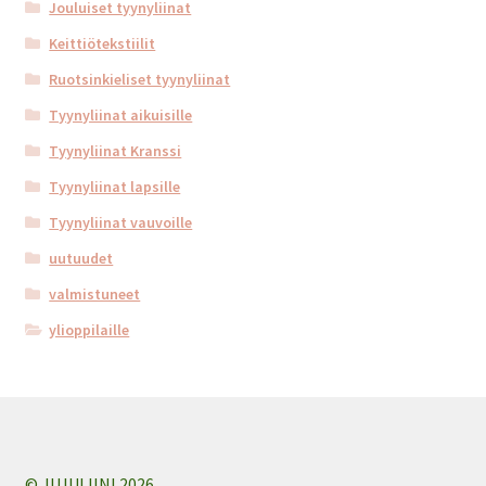
Jouluiset tyynyliinat
Keittiötekstiilit
Ruotsinkieliset tyynyliinat
Tyynyliinat aikuisille
Tyynyliinat Kranssi
Tyynyliinat lapsille
Tyynyliinat vauvoille
uutuudet
valmistuneet
ylioppilaille
© JUJULIINI 2026