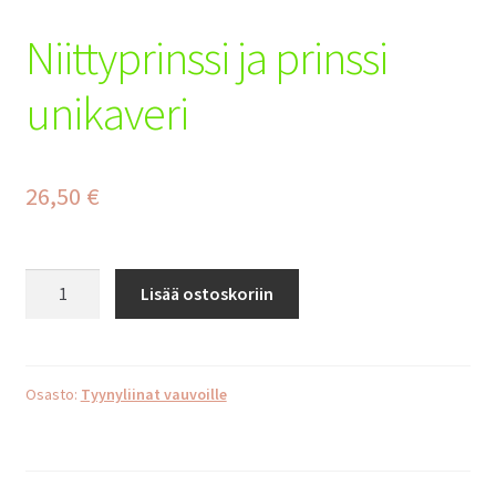
Tilaus- ja toimitusehdot
Niittyprinssi ja prinssi
Yhteystiedot
unikaveri
Maksuehdot
26,50
€
Niittyprinssi
Lisää ostoskoriin
ja
prinssi
unikaveri
määrä
Osasto:
Tyynyliinat vauvoille