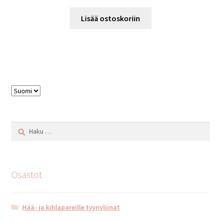
Lisää ostoskoriin
Valitse
kieli
Haku:
Osastot
Hää- ja kihlapareille tyynyliinat