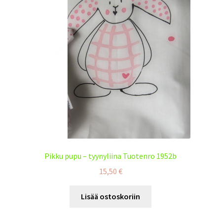
Pikku pupu – tyynyliina Tuotenro 1952b
15,50
€
Lisää ostoskoriin