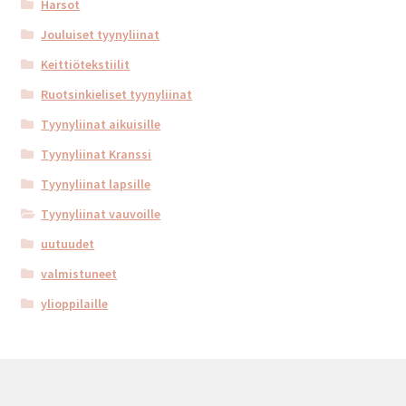
Harsot
Jouluiset tyynyliinat
Keittiötekstiilit
Ruotsinkieliset tyynyliinat
Tyynyliinat aikuisille
Tyynyliinat Kranssi
Tyynyliinat lapsille
Tyynyliinat vauvoille
uutuudet
valmistuneet
ylioppilaille