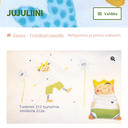
JUJULIINI
Siirry
Siirry
Valikko
navigointiin
sisältöön
Etusivu
Etusivu
Tyynyliinat vauvoille
Niittyprinssi ja prinssi unikaveri
Kauppa
Ostoskori
Kassa
Oma tili
Jälleenmyyjille
Tietosuojaseloste