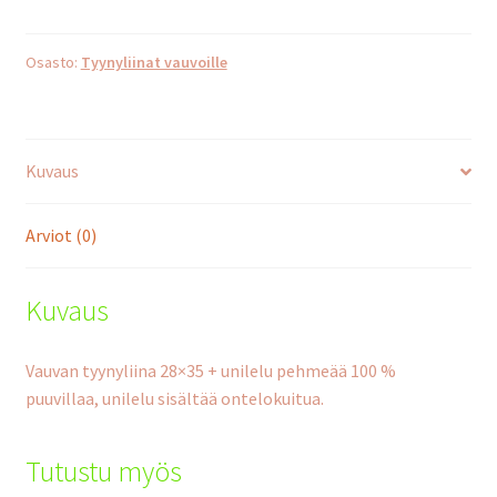
21671a
määrä
Osasto:
Tyynyliinat vauvoille
Kuvaus
Arviot (0)
Kuvaus
Vauvan tyynyliina 28×35 + unilelu pehmeää 100 %
puuvillaa, unilelu sisältää ontelokuitua.
Tutustu myös