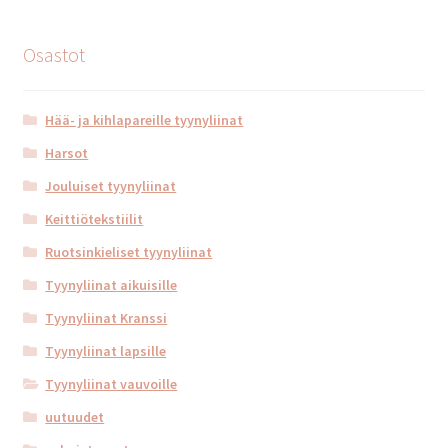
Osastot
Hää- ja kihlapareille tyynyliinat
Harsot
Jouluiset tyynyliinat
Keittiötekstiilit
Ruotsinkieliset tyynyliinat
Tyynyliinat aikuisille
Tyynyliinat Kranssi
Tyynyliinat lapsille
Tyynyliinat vauvoille
uutuudet