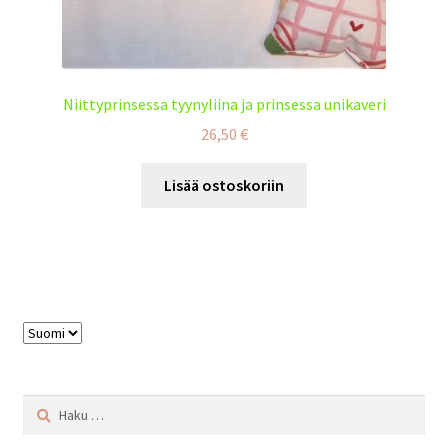
Niittyprinsessa tyynyliina ja prinsessa unikaveri
26,50
€
Lisää ostoskoriin
Valitse
kieli
Haku: