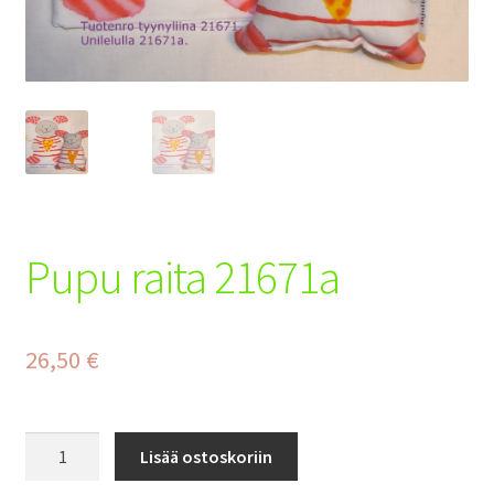
Tilaus- ja toimitusehdot
Yhteystiedot
Maksuehdot
Pupu raita 21671a
26,50
€
Pupu
Lisää ostoskoriin
raita