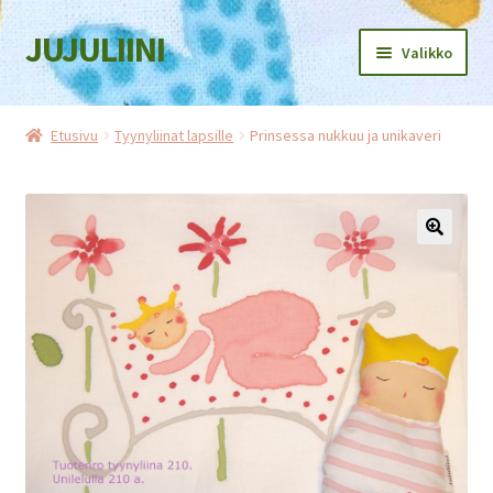
JUJULIINI
Siirry
Siirry
Valikko
navigointiin
sisältöön
Etusivu
Etusivu
Tyynyliinat lapsille
Prinsessa nukkuu ja unikaveri
Kauppa
Ostoskori
Kassa
Oma tili
Jälleenmyyjille
Tietosuojaseloste