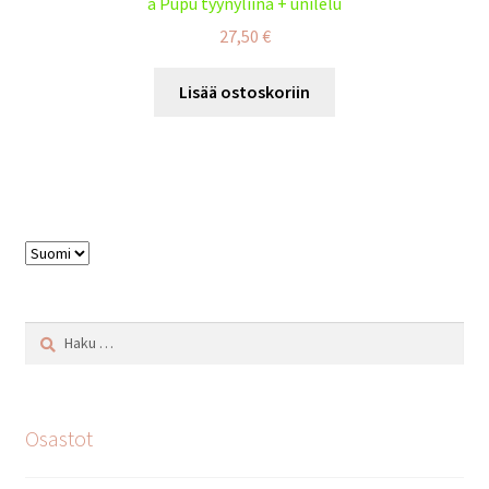
a Pupu tyynyliina + unilelu
27,50
€
Lisää ostoskoriin
Valitse
kieli
Haku:
Osastot