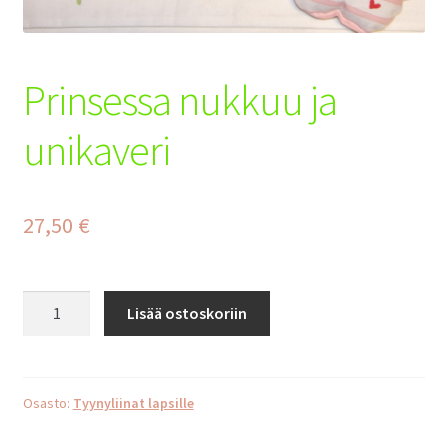
Tilaus- ja toimitusehdot
Yhteystiedot
Prinsessa nukkuu ja
Maksuehdot
unikaveri
27,50
€
Prinsessa
Lisää ostoskoriin
nukkuu
ja
unikaveri
määrä
Osasto:
Tyynyliinat lapsille