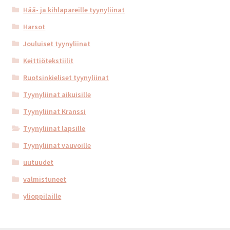
Hää- ja kihlapareille tyynyliinat
Harsot
Jouluiset tyynyliinat
Keittiötekstiilit
Ruotsinkieliset tyynyliinat
Tyynyliinat aikuisille
Tyynyliinat Kranssi
Tyynyliinat lapsille
Tyynyliinat vauvoille
uutuudet
valmistuneet
ylioppilaille