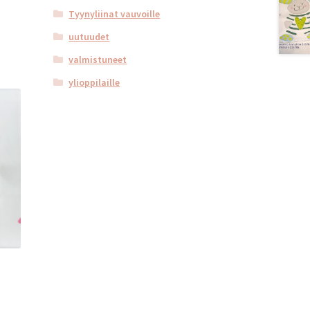
Tyynyliinat vauvoille
uutuudet
valmistuneet
ylioppilaille