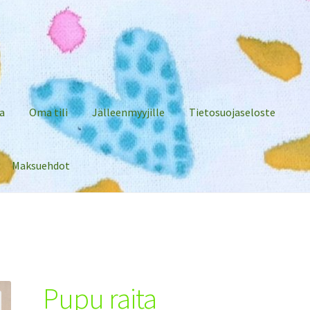
a
Oma tili
Jälleenmyyjille
Tietosuojaseloste
Maksuehdot
Pupu raita