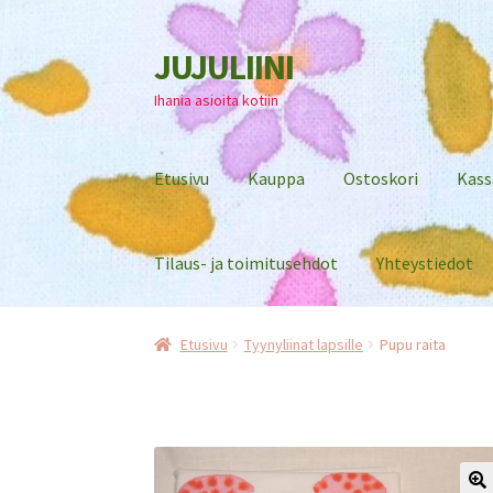
JUJULIINI
Siirry
Siirry
navigointiin
sisältöön
Ihania asioita kotiin
Etusivu
Kauppa
Ostoskori
Kass
Tilaus- ja toimitusehdot
Yhteystiedot
Etusivu
Tyynyliinat lapsille
Pupu raita