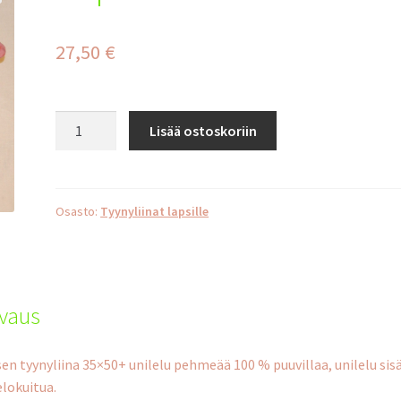
27,50
€
Pupu
Lisää ostoskoriin
raita
määrä
Osasto:
Tyynyliinat lapsille
vaus
en tyynyliina 35×50+ unilelu pehmeää 100 % puuvillaa, unilelu sis
lokuitua.