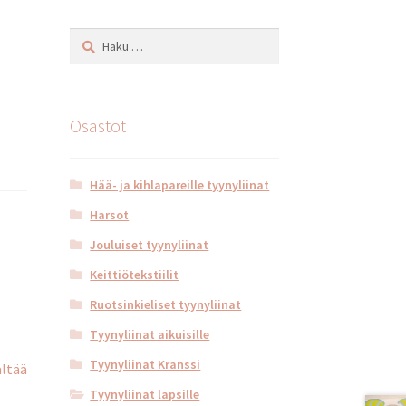
Haku:
Osastot
Hää- ja kihlapareille tyynyliinat
Harsot
Jouluiset tyynyliinat
Keittiötekstiilit
Ruotsinkieliset tyynyliinat
Tyynyliinat aikuisille
Tyynyliinat Kranssi
ältää
Tyynyliinat lapsille