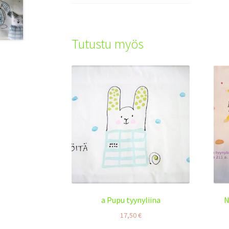
Tutustu myös
a Pupu tyynyliina
N
17,50
€