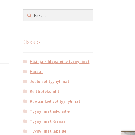
Haku:
Osastot
Hää- ja kihlapareille tyynyliinat
Harsot
Jouluiset tyynyliinat
Keittiötekstiilit
Ruotsinkieliset tyynyliinat
Tyynyliinat aikuisille
Tyynyliinat Kranssi
Tyynyliinat lapsille