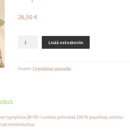
26,50
€
Pupu
Lisää ostoskoriin
raita
määrä
Osasto:
Tyynyliinat vauvoille
vaus
an tyynyliina 28×35 + unilelu pehmeää 100 % puuvillaa, unilelu
ltää ontelokuitua.