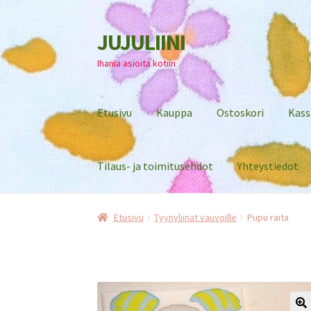
JUJULIINI
Siirry
Siirry
navigointiin
sisältöön
Ihania asioita kotiin
Etusivu
Kauppa
Ostoskori
Kass
Tilaus- ja toimitusehdot
Yhteystiedot
Etusivu
Tyynyliinat vauvoille
Pupu raita