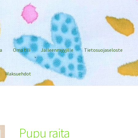
a
Oma tili
Jälleenmyyjille
Tietosuojaseloste
Maksuehdot
Pupu raita