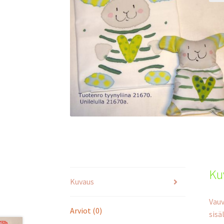
Ku
Kuvaus
Vauv
Arviot (0)
sisä